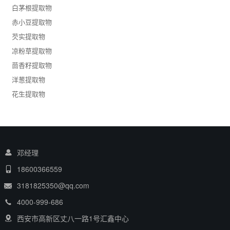
白茅根提取物
赤小豆提取物
芡实提取物
凉粉草提取物
茴香籽提取物
洋葱提取物
花生提取物
邓经理
18600366559
3181825350@qq.com
4000-999-686
西安市高新区丈八一路1号汇鑫中心