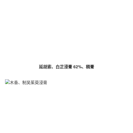
延胡索、白芷浸膏 62%、稠膏