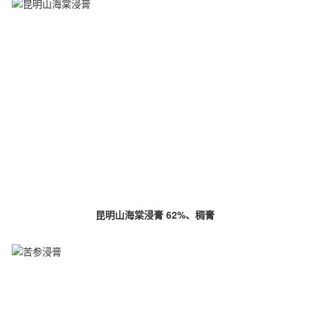
昆明山海棠浸膏 62%、稠膏