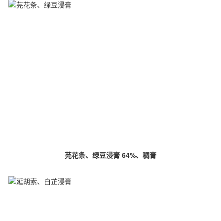
芫花条、绿豆浸膏 64%、稠膏