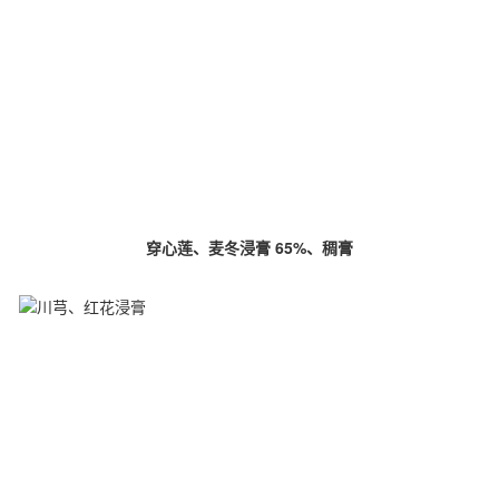
穿心莲、麦冬浸膏 65%、稠膏