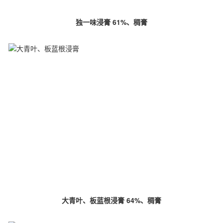
独一味浸膏 61%、稠膏
大青叶、板蓝根浸膏 64%、稠膏