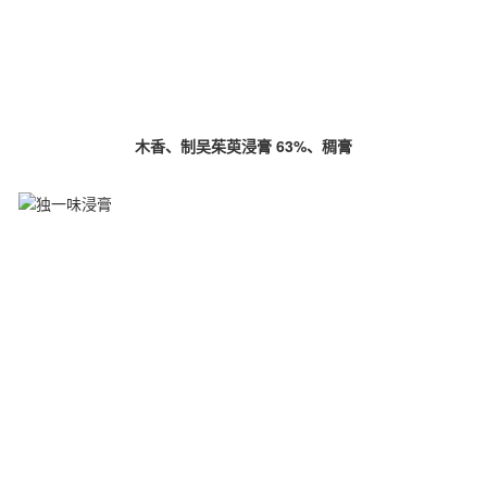
木香、制吴茱萸浸膏 63%、稠膏