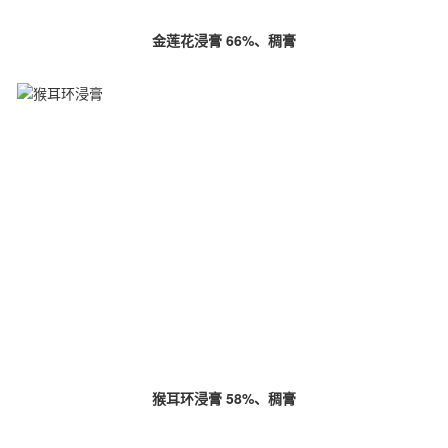
金莲花浸膏 66%、稠膏
猴耳环浸膏 58%、稠膏