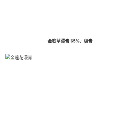
金钱草浸膏 65%、稠膏