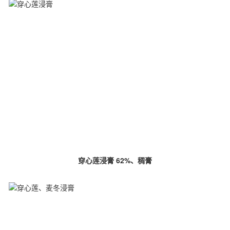
穿心莲浸膏 62%、稠膏