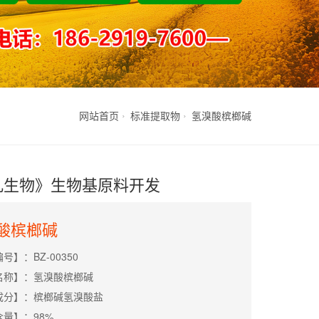
网站首页
标准提取物
氢溴酸槟榔碱
凡生物》生物基原料开发
酸槟榔碱
号】：BZ-00350
名称】：氢溴酸槟榔碱
成分】：槟榔碱氢溴酸盐
量】：98%