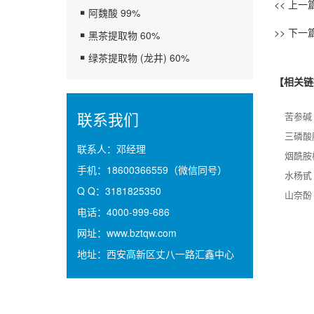
<< 上一
阿魏酸 99%
>> 下一
黑茶提取物 60%
绿茶提取物 (龙井) 60%
【相关链
联系我们
苦参碱
三磷酸
联系人：
邓经理
烟酰胺
手机：
18600366559（微信同号）
水杨甙
Q Q：
3181825350
山奈酚
电话：
4000-999-686
网址：
www.bztqw.com
地址：
西安高新区丈八一路汇鑫中心