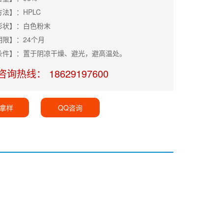
法】：HPLC
形状】：白色粉末
期限】：24个月
条件】：置于阴凉干燥、避光，避高温处。
咨询热线： 18629197600
拿样
QQ咨询