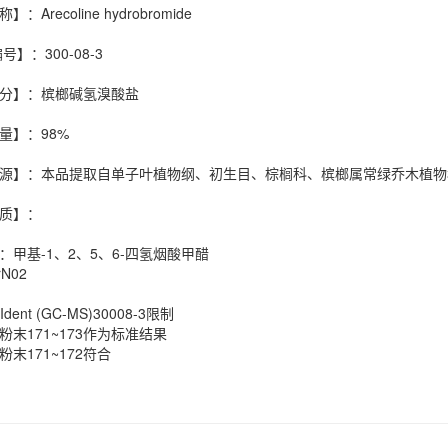
：Arecoline hydrobromide
号】：300-08-3
分】：槟榔碱氢溴酸盐
量】：98%
源】：本品提取自单子叶植物纲、初生目、棕榈科、槟榔属常绿乔木植物
质】：
：甲基-1、2、5、6-四氢烟酸甲醋
rN02
dent (GC-MS)30008-3限制
粉末171~173作为标准结果
末171~172符合