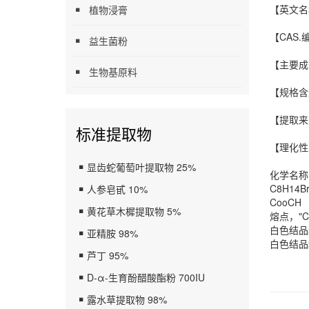
【英文名称】
植物浸膏
【CAS.编
益生菌粉
【主要成
生物基原料
【规格含
【提取来
标准提取物
【理化性
显齿蛇葡萄叶提取物 25%
化学名称
C8H14B
人参皂甙 10%
CooCH
黄花草木樨提取物 5%
熔点，"CI
白色结品
亚精胺 98%
白色结品粉
芦丁 95%
D-α-生育酚醋酸酯粉 700IU
露水草提取物 98%