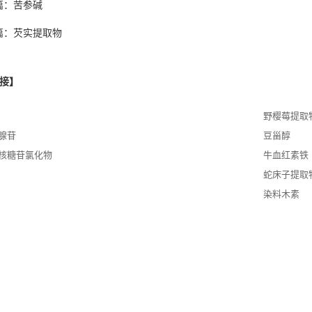
篇：
苦参碱
篇：
芡实提取物
接】
野樱莓提取
腺苷
豆甾醇
核糖苷氯化物
牛血红素铁
蛇床子提取
染料木素