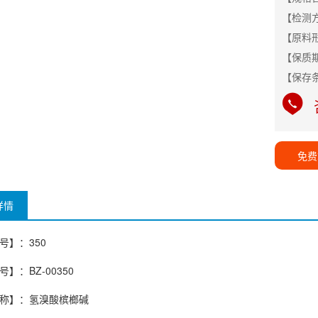
【检测方
【原料
【保质
【保存
免费
详情
号】：350
】：BZ-00350
称】：氢溴酸槟榔碱